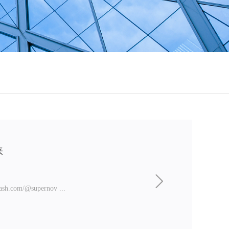
来
m/@supernov ...