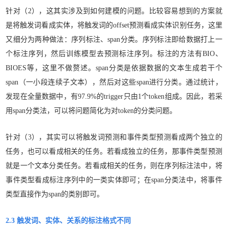
针对（2），这其实涉及到如何建模的问题。比较容易想到的方案就
是将触发词看成实体，将触发词的offset预测看成实体识别任务，这里
又细分为两种做法：序列标注、span分类。序列标注即给数据打上一
个标注序列，然后训练模型去预测标注序列。标注的方法有BIO、
BIOES等，这里不做赘述。
span分类
是依据数据的文本生成若干个
span（一小段连续子文本），然后对这些span进行分类。通过统计，
发现在全量数据中，有97.9%的trigger只由1个token组成。因此，若采
用span分类法，可以将问题简化为对token的分类问题。
针对（3），其实可以将触发词预测和事件类型预测看成两个独立的
任务，也可以看成相关的任务。若看成独立的任务，那事件类型预测
就是一个文本分类任务。若看成相关的任务，则在序列标注法中，将
事件类型看成标注序列中的一类实体即可；在span分类法中，将事件
类型直接作为span的类别即可。
2.3 触发词、实体、关系的标注格式不同