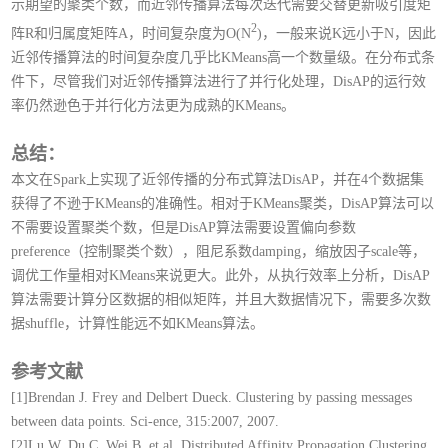
示期望的聚类个数，而近邻传播算法每次迭代需要交替更新吸引度矩
2
阵R和归属度矩阵A，时间复杂度为
O(
N
)
，一般来说K远小于N，因此
近邻传播算法的时间复杂度几乎比KMeans高一个数量级。在分布式条
件下，尽管我们对近邻传播算法进行了并行化处理，DisAP的运行效
率仍然逊色于并行化方法更为成熟的KMeans。
总结：
本文在Spark上实现了近邻传播的分布式算法DisAP，并在4个数据集
获得了不逊于KMeans的准确性。相对于KMeans聚类，DisAP算法可以
不需要设置聚类个数，但是DisAP算法需要设置偏向参数
preference（控制聚类个数），阻尼系数damping，缩放因子scale等，
调优工作量相对KMeans来说更大。此外，从执行效率上分析，DisAP
算法需要计算分区数据的相似矩阵，并且大数据情况下，需要多次数
据shuffle，计算性能远不如KMeans算法。
参考文献
[1]Brendan J. Frey and Delbert Dueck. Clustering by passing messages
between data points. Sci-ence, 315:2007, 2007.
[2]Lu W, Du C, Wei B, et al. Distributed Affinity Propagation Clustering