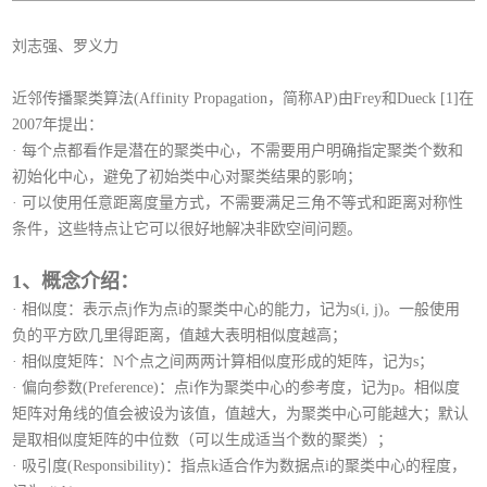
刘志强、罗义力
近邻传播聚类算法(Affinity Propagation，简称AP)由Frey和Dueck [1]在
2007年提出：
· 每个点都看作是潜在的聚类中心，不需要用户明确指定聚类个数和
初始化中心，避免了初始类中心对聚类结果的影响；
·
可以使用任意距离度量方式，不需要满足三角不等式和距离对称性
条件，这些特点让它可以很好地解决非欧空间问题。
1、概念介绍：
·
相似度：表示点j作为点i的聚类中心的能力，记为s(i, j)。一般使用
负的平方欧几里得距离，值越大表明相似度越高；
·
相似度矩阵：N个点之间两两计算相似度形成的矩阵，记为s；
·
偏向参数(Preference)：点i作为聚类中心的参考度，记为p。相似度
矩阵对角线的值会被设为该值，值越大，为聚类中心可能越大；默认
是取相似度矩阵的中位数（可以生成适当个数的聚类）；
·
吸引度(Responsibility)：指点k适合作为数据点i的聚类中心的程度，