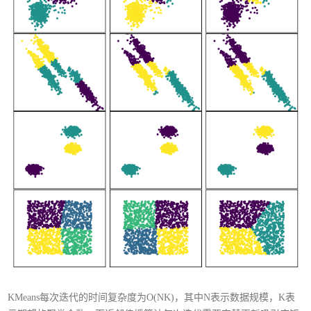
KMeans每次迭代的时间复杂度为O(NK)，其中N表示数据规模，K表